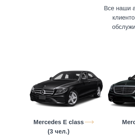
Все наши 
клиенто
обслужи
Mercedes E class
Merc
(3 чел.)