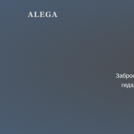
Забро
гида