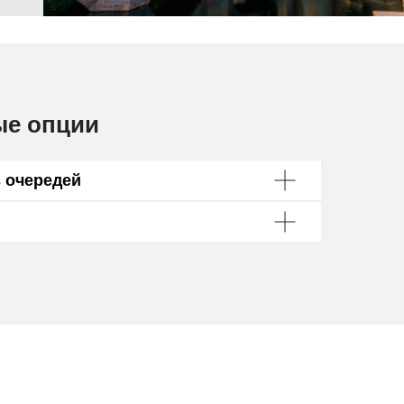
ые опции
з очередей